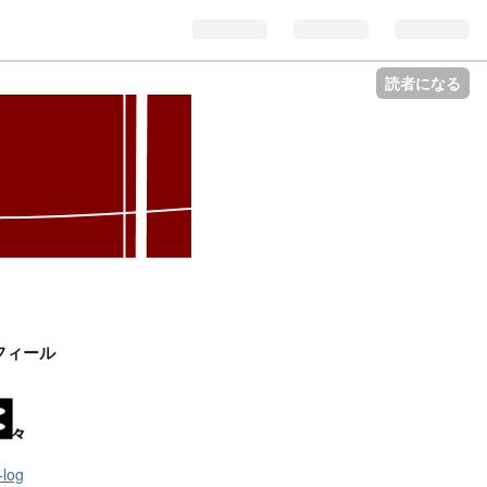
読者になる
フィール
-log