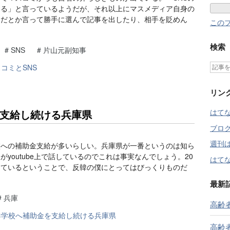
ある」と言っているようだが、それ以上にマスメディア自身の
由だとか言って勝手に選んで記事を出したり、相手を貶めん
この
検索
#
SNS
#
片山元副知事
リン
支給し続ける兵庫県
はて
ブロ
週刊
校への補助金支給が多いらしい。兵庫県が一番というのは知ら
youtube上で話しているのでこれは事実なんでしょう。20
はてな
しているということで、反韓の僕にとってはびっくりものだ
最新
#
兵庫
高齢
高齢