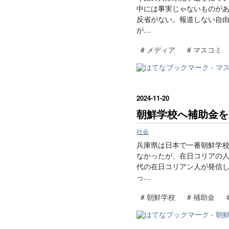
中には事実じゃないものが
反省がない。報道しない自
が…
#
メディア
#
マスコミ
2024
-
11
-
20
朝鮮学校へ補助金を
社会
兵庫県は日本で一番朝鮮学
なかったが、在日コリアの人が
代の在日コリアン人が発信
っ…
#
朝鮮学校
#
補助金