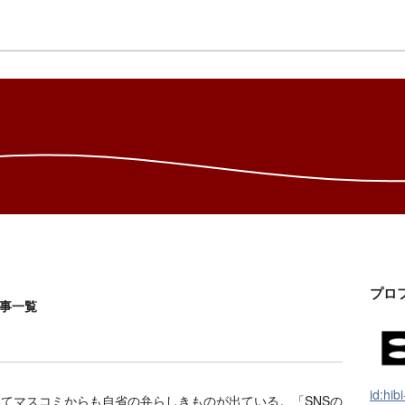
プロ
記事一覧
id:hibi
てマスコミからも自省の弁らしきものが出ている。「SNSの