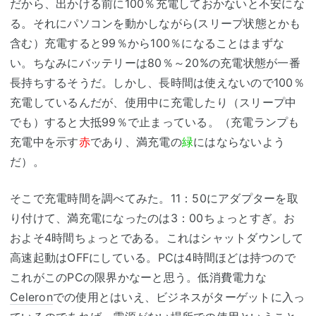
だから、出かける前に100％充電しておかないと不安にな
る。それにパソコンを動かしながら(スリープ状態とかも
含む）充電すると99％から100％になることはまずな
い。ちなみにバッテリーは80％～20%の充電状態が一番
長持ちするそうだ。しかし、長時間は使えないので100％
充電しているんだが、使用中に充電したり（スリープ中
でも）すると大抵99％で止まっている。（充電ランプも
充電中を示す
赤
であり、満充電の
緑
にはならないよう
だ）。
そこで充電時間を調べてみた。11：50にアダプターを取
り付けて、満充電になったのは3：00ちょっとすぎ。お
およそ4時間ちょっとである。これはシャットダウンして
高速起動はOFFにしている。PCは4時間ほどは持つので
これがこのPCの限界かなーと思う。低消費電力な
Celeron
での使用とはいえ、ビジネスがターゲットに入っ